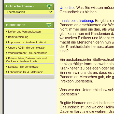
Politische Themen
Untertitel:
Was Sie wissen müssen
Gesundheit zu bleiben
Inhaltsbeschreibung:
Es gibt si
Pandemien erschütterten die We
Informationen
nicht immer sind sie das, als was
Liefer- und Versandkosten
gibt, kann man mit Pandemien d
Bankverbindung
weltweiten Einfluss und Macht e
macht die Menschen denn nun wi
Impressum - die-demokratie.at
der Krankheitsfalle herauszuko
Unsere AGB - die-demokratie
sind?
Widerrufsrecht - die-demokratie
Privatsphäre, Datenschutz und
Ein ausbalancierter Stoffwechsel
Cookies - die-demokratie
schlagkräftige Immunabwehr sind 
Kontakt - die-demokratie
Krankheiten zu besiegen oder sie
Erinnern wir uns daran, dass es
Lebenslauf: Dr. A. Mittermeir
Pandemien Menschen gab, die ges
Infektion überlebten.
Was war der Unterschied zwische
überlebten?
Brigitte Hamann erklärt in diesem
Gesundheit ist und welche Heilmi
Dabei entlarvt sie die wahren Ursa