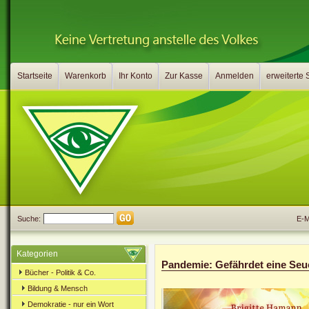
Startseite
Warenkorb
Ihr Konto
Zur Kasse
Anmelden
erweiterte
Suche:
E-Ma
Kategorien
Pandemie: Gefährdet eine Seuc
Bücher - Politik & Co.
Bildung & Mensch
Demokratie - nur ein Wort