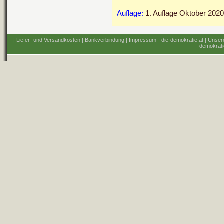
Auflage:
1. Auflage Oktober 2020
| Liefer- und Versandkosten
| Bankverbindung
| Impressum - die-demokratie.at
| Unser
demokrati