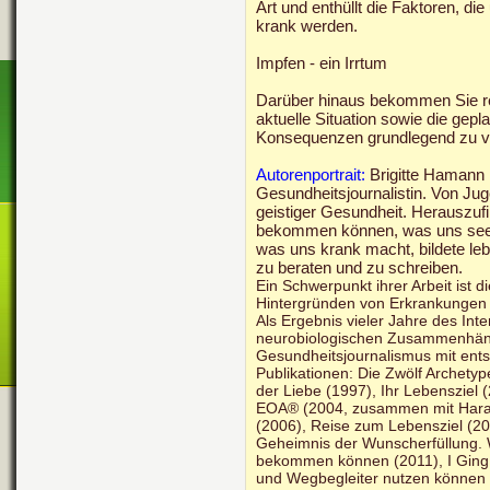
Art und enthüllt die Faktoren, d
krank werden.
Impfen - ein Irrtum
Darüber hinaus bekommen Sie rei
aktuelle Situation sowie die g
Konsequenzen grundlegend zu v
Autorenportrait:
Brigitte Hamann 
Gesundheitsjournalistin. Von Jug
geistiger Gesundheit. Herauszufi
bekommen können, was uns seeli
was uns krank macht, bildete lebe
zu beraten und zu schreiben.
Ein Schwerpunkt ihrer Arbeit ist d
Hintergründen von Erkrankungen
Als Ergebnis vieler Jahre des In
neurobiologischen Zusammenhäng
Gesundheitsjournalismus mit ent
Publikationen: Die Zwölf Archet
der Liebe (1997), Ihr Lebensziel (
EOA® (2004, zusammen mit Haral
(2006), Reise zum Lebensziel (200
Geheimnis der Wunscherfüllung. W
bekommen können (2011), I Ging.
und Wegbegleiter nutzen können (2