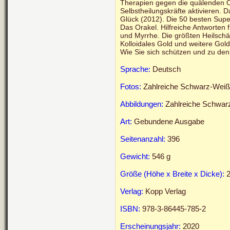
Therapien gegen die quälenden O
Selbstheilungskräfte aktivieren. 
Glück (2012). Die 50 besten Sup
Das Orakel. Hilfreiche Antworten 
und Myrrhe. Die größten Heilschät
Kolloidales Gold und weitere Gol
Wie Sie sich schützen und zu de
Sprache:
Deutsch
Fotos:
Zahlreiche
Schwarz-Weiß
Abbildungen:
Zahlreiche
Schwarz
Art:
Gebundene Ausgabe
Seitenanzahl:
396
Gewicht:
546 g
Größe (Höhe x Breite x Dicke):
2
Verlag:
Kopp Verlag
ISBN:
978-3-86445-785-2
Erscheinungsjahr:
2020