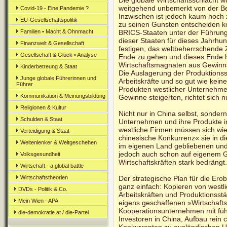
Die globale Wirtschaftsschlacht 
weitgehend unbemerkt von der B
Covid-19 - Eine Pandemie ?
Inzwischen ist jedoch kaum noch 
EU-Gesellschaftspolitik
zu seinen Gunsten entscheiden ko
Familien • Macht & Ohnmacht
BRICS-Staaten unter der Führung
dieser Staaten für dieses Jahrhu
Finanzwelt & Gesellschaft
festigen, das weltbeherrschende 
Gesellschaft & Glück • Analyse
Ende zu gehen und dieses Ende 
Wirtschaftsmagnaten aus Gewinnsu
Kinderbetreung & Staat
Die Auslagerung der Produktionss
Junge globale Führerinnen und
Arbeitskräfte und so gut wie kein
Führer
Produkten westlicher Unternehmen 
Kommunikation & Meinungsbildung
Gewinne steigerten, richtet sich 
Religionen & Kultur
Nicht nur in China selbst, sonder
Schulden & Staat
Unternehmen und ihre Produkte 
westliche Firmen müssen sich wie
Verteidigung & Staat
chinesische Konkurrenz« sie in d
Weltenlenker & Weltgeschehen
im eigenen Land gebliebenen un
jedoch auch schon auf eigenem G
Volksgesundheit
Wirtschaftskräften stark bedrängt.
Wirtschaft - a global battle
Wirtschaftstheorien
Der strategische Plan für die Ero
ganz einfach: Kopieren von westli
DVDs - Politik & Co.
Arbeitskräften und Produktionsst
Mein Wien - APA
eigens geschaffenen »Wirtschaft
Kooperationsunternehmen mit fü
die-demokratie.at / die-Partei
Investoren in China, Aufbau rein