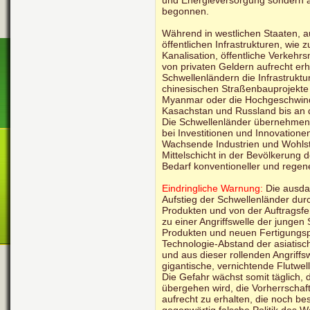
und Energieversorgung sondern a
begonnen.
Während in westlichen Staaten, 
öffentlichen Infrastrukturen, wie 
Kanalisation, öffentliche Verkehr
von privaten Geldern aufrecht er
Schwellenländern die Infrastruktu
chinesischen Straßenbauprojekte i
Myanmar oder die Hochgeschwind
Kasachstan und Russland bis an 
Die Schwellenländer übernehmen
bei Investitionen und Innovation
Wachsende Industrien und Wohls
Mittelschicht in der Bevölkerung
Bedarf konventioneller und regene
Eindringliche Warnung:
Die ausda
Aufstieg der Schwellenländer du
Produkten und von der Auftragsfert
zu einer Angriffswelle der junge
Produkten und neuen Fertigungsp
Technologie-Abstand der asiatis
und aus dieser rollenden Angriffsw
gigantische, vernichtende Flutwel
Die Gefahr wächst somit täglich,
übergehen wird, die Vorherrschaft
aufrecht zu erhalten, die noch bes