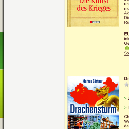
un
ni
Ak
Di
Ru
EU
in
Ge
So
Dr
>
D
>
I
Ch
We
da