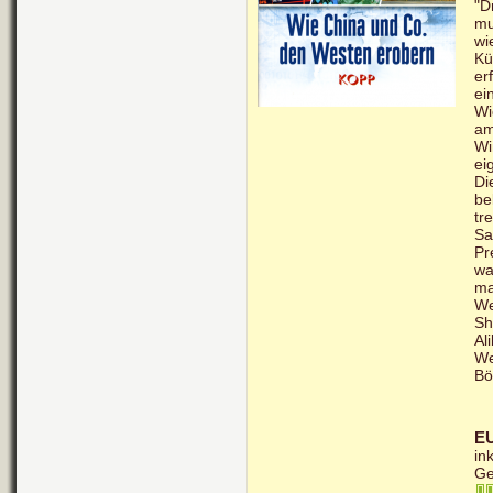
"D
mu
wi
Kü
er
ei
Wi
am
Wi
ei
Di
be
tr
Sa
Pr
wa
ma
We
Sh
Al
We
Bö
EU
in
Ge