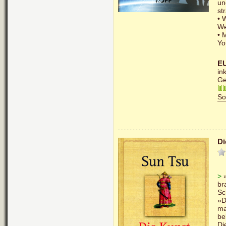
un
st
• 
We
• 
Yo
EU
in
Ge
So
Di
>
»
br
Sc
»D
ma
be
Di