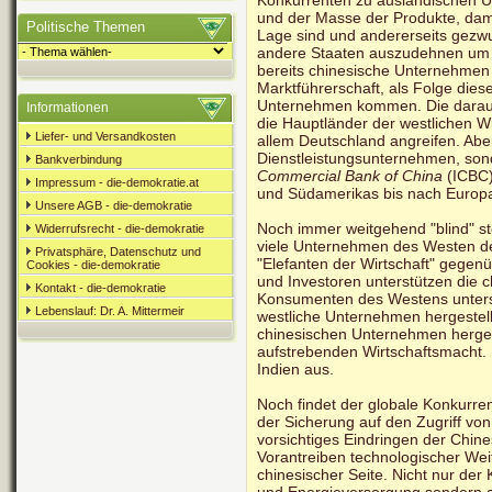
Konkurrenten zu ausländischen U
und der Masse der Produkte, dami
Politische Themen
Lage sind und andererseits gezwu
andere Staaten auszudehnen um 
bereits chinesische Unternehmen
Marktführerschaft, als Folge die
Unternehmen kommen. Die darau
Informationen
die Hauptländer der westlichen Wi
Liefer- und Versandkosten
allem Deutschland angreifen. Ab
Dienstleistungsunternehmen, so
Bankverbindung
Commercial Bank of China
(ICBC)
Impressum - die-demokratie.at
und Südamerikas bis nach Europa
Unsere AGB - die-demokratie
Noch immer weitgehend "blind" steh
Widerrufsrecht - die-demokratie
viele Unternehmen des Westen d
Privatsphäre, Datenschutz und
"Elefanten der Wirtschaft" gegen
Cookies - die-demokratie
und Investoren unterstützen die c
Kontakt - die-demokratie
Konsumenten des Westens unterst
Lebenslauf: Dr. A. Mittermeir
westliche Unternehmen hergeste
chinesischen Unternehmen herges
aufstrebenden Wirtschaftsmacht. 
Indien aus.
Noch findet der globale Konkurre
der Sicherung auf den Zugriff von 
vorsichtiges Eindringen der Chin
Vorantreiben technologischer Weit
chinesischer Seite. Nicht nur de