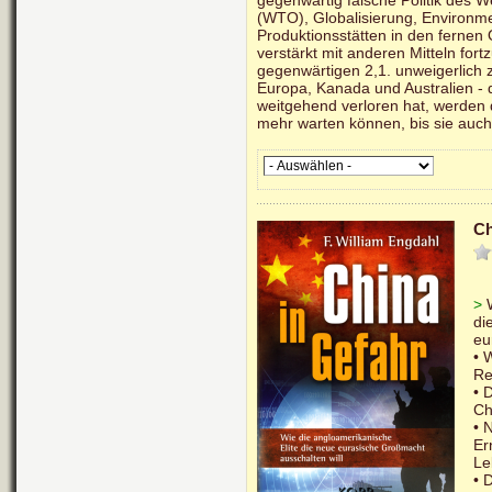
gegenwärtig falsche Politik des 
(WTO), Globalisierung, Environm
Produktionsstätten in den fernen 
verstärkt mit anderen Mitteln fort
gegenwärtigen 2,1. unweigerlich
Europa, Kanada und Australien - d
weitgehend verloren hat, werden
mehr warten können, bis sie auch d
Ch
>
W
di
eu
• 
Re
• 
Ch
• 
Er
Le
• 