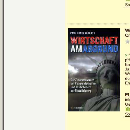
So
Wi
Cr
>
"
pr
En
Ja
We
de
En
EU
in
Ge
So