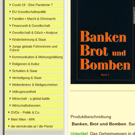
Covid-19 - Eine Pandemie ?
EU-Gesellschaftspolitik
Familien • Macht & Ohnmacht
Finanzwelt & Gesellschaft
Gesellschaft & Glück • Analyse
Kinderbetreung & Staat
Junge globale Führerinnen und
Führer
Kommunikation & Meinungsbildung
Religionen & Kultur
Schulden & Staat
Verteidigung & Staat
Weltenlenker & Weltgeschehen
Volksgesundheit
Wirtschaft - a global battle
Wirtschaftstheorien
DVDs - Politik & Co.
Produktbeschreibung
Mein Wien - APA
Banken, Brot und Bomben
. Ba
die-demokratie.at / die-Partei
Untertitel:
Das Geheimwissen in d