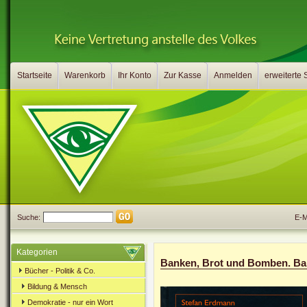
Startseite
Warenkorb
Ihr Konto
Zur Kasse
Anmelden
erweiterte
Suche:
E-Ma
Kategorien
Banken, Brot und Bomben. Ba
Bücher - Politik & Co.
Bildung & Mensch
Demokratie - nur ein Wort