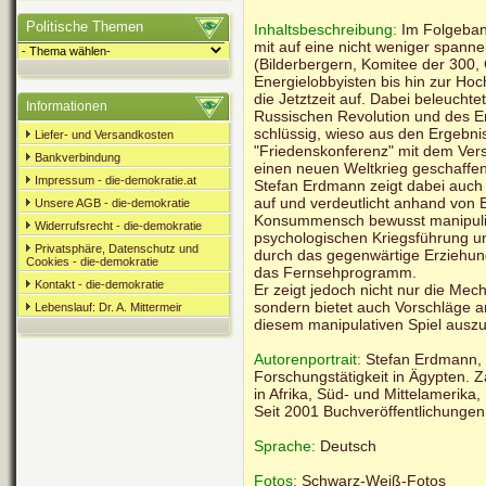
Politische Themen
Inhaltsbeschreibung:
Im Folgeband
mit auf eine nicht weniger spann
(Bilderbergern, Komitee der 300
Energielobbyisten bis hin zur Hoc
die Jetztzeit auf. Dabei beleuchtet
Informationen
Russischen Revolution und des Er
schlüssig, wieso aus den Ergebnis
Liefer- und Versandkosten
"Friedenskonferenz" mit dem Versa
Bankverbindung
einen neuen Weltkrieg geschaffe
Impressum - die-demokratie.at
Stefan Erdmann zeigt dabei auch
auf und verdeutlicht anhand von B
Unsere AGB - die-demokratie
Konsummensch bewusst manipulie
Widerrufsrecht - die-demokratie
psychologischen Kriegsführung un
Privatsphäre, Datenschutz und
durch das gegenwärtige Erziehu
Cookies - die-demokratie
das Fernsehprogramm.
Kontakt - die-demokratie
Er zeigt jedoch nicht nur die M
sondern bietet auch Vorschläge 
Lebenslauf: Dr. A. Mittermeir
diesem manipulativen Spiel auszu
Autorenportrait:
Stefan Erdmann, 
Forschungstätigkeit in Ägypten. 
in Afrika, Süd- und Mittelamerika
Seit 2001 Buchveröffentlichungen
Sprache:
Deutsch
Fotos:
Schwarz-Weiß-Fotos