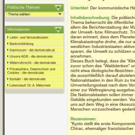
Politische Themen
Untertitel:
Der kommunistische Hi
Inhaltsbeschreibung:
Die politisc
Thema beherrscht die öffentliche
allem die Berichterstattung der 
Informationen
der Umwelt- bzw. Klimaschutz. Tr
daran erinnert, dass dem Planet
Liefer- und Versandkosten
Klimakatastrophe drohe, die nur
Bankverbindung
westlichen Industriestaaten aktiv
Impressum - die-demokratie.at
sparen, die Umwelt zu schützen u
annehmen.
Unsere AGB - die-demokratie
Dieses Buch belegt, dass die "Kl
Widerrufsrecht - die-demokratie
zuvor schon das "Waldsterben" un
Privatsphäre, Datenschutz und
nicht etwa ökologische Absichten
Cookies - die-demokratie
die ausschließlich darauf abzielen
Kontakt - die-demokratie
Nationalstaaten in den Ruin zu trei
Umverteilungsstaat nach dem Vorb
Lebenslauf: Dr. A. Mittermeir
einer zur Weltregierung ausgebaut
Die Nationalstaaten sollen immer 
Gebilde eingebunden werden. Von 
uns auf dem Weg in eine ökosozial
Menschen vorzuschreiben gedenkt,
Rezensionen:
"Kyoto stellt die erste Komponent
Chirac, ehemaliger französischer