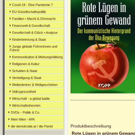
Covid-19 - Eine Pandemie ?
EU-Gesellschaftspolitik
Familien • Macht & Ohnmacht
Finanzwelt & Gesellschaft
Gesellschaft & Glück • Analyse
Kinderbetreung & Staat
Junge globale Führerinnen und
Führer
Kommunikation & Meinungsbildung
Religionen & Kultur
Schulden & Staat
Verteidigung & Staat
Weltenlenker & Weltgeschehen
Volksgesundheit
Wirtschaft - a global battle
Wirtschaftstheorien
DVDs - Politik & Co.
Mein Wien - APA
Produktbeschreibung
die-demokratie.at / die-Partei
Rote Lügen in grünem Gewan