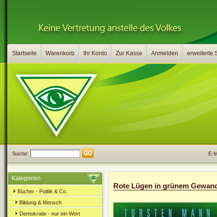
Startseite
Warenkorb
Ihr Konto
Zur Kasse
Anmelden
erweiterte
Suche:
E-Ma
Kategorien
Rote Lügen in grünem Gewand
Bücher - Politik & Co.
Bildung & Mensch
Demokratie - nur ein Wort