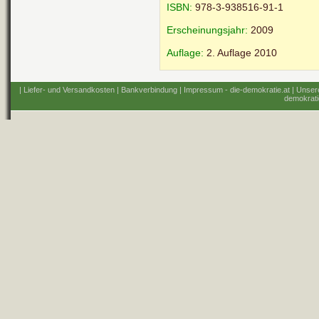
ISBN:
978-3-938516-91-1
Erscheinungsjahr:
2009
Auflage:
2. Auflage 2010
| Liefer- und Versandkosten
| Bankverbindung
| Impressum - die-demokratie.at
| Unser
demokrati