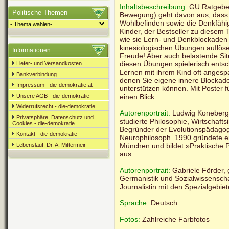
Inhaltsbeschreibung:
GU Ratgeber 
Politische Themen
Bewegung) geht davon aus, dass 
Wohlbefinden sowie die Denkfähi
Kinder, der Bestseller zu diesem 
wie sie Lern- und Denkblockaden 
kinesiologischen Übungen auflös
Informationen
Freude! Aber auch belastende Sit
diesen Übungen spielerisch entsc
Liefer- und Versandkosten
Lernen mit ihrem Kind oft angespa
Bankverbindung
denen Sie eigene innere Blockade
Impressum - die-demokratie.at
unterstützen können. Mit Poster 
Unsere AGB - die-demokratie
einen Blick.
Widerrufsrecht - die-demokratie
Autorenportrait:
Ludwig Koneberg, 
Privatsphäre, Datenschutz und
studierte Philosophie, Wirtschaft
Cookies - die-demokratie
Begründer der Evolutionspädagogi
Kontakt - die-demokratie
Neurophilosoph. 1990 gründete er s
Lebenslauf: Dr. A. Mittermeir
München und bildet »Praktische
aus.
Autorenportrait:
Gabriele Förder, g
Germanistik und Sozialwissenschaf
Journalistin mit den Spezialgebie
Sprache:
Deutsch
Fotos:
Zahlreiche Farbfotos