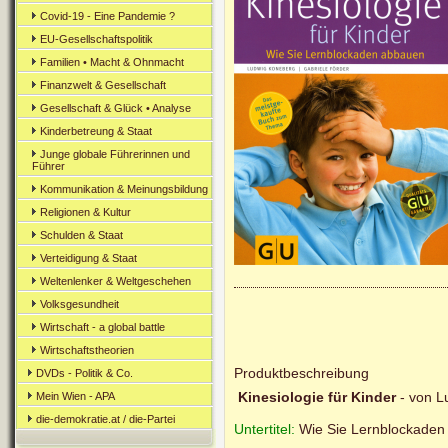
Covid-19 - Eine Pandemie ?
EU-Gesellschaftspolitik
Familien • Macht & Ohnmacht
Finanzwelt & Gesellschaft
Gesellschaft & Glück • Analyse
Kinderbetreung & Staat
Junge globale Führerinnen und
Führer
Kommunikation & Meinungsbildung
Religionen & Kultur
Schulden & Staat
Verteidigung & Staat
Weltenlenker & Weltgeschehen
Volksgesundheit
Wirtschaft - a global battle
Wirtschaftstheorien
Produktbeschreibung
DVDs - Politik & Co.
Kinesiologie für Kinder
- von L
Mein Wien - APA
die-demokratie.at / die-Partei
Untertitel:
Wie Sie Lernblockaden