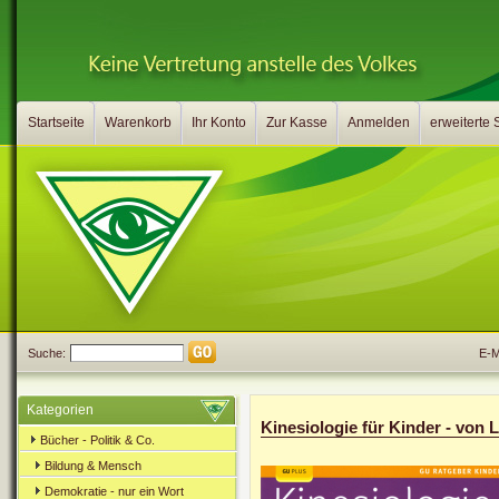
Startseite
Warenkorb
Ihr Konto
Zur Kasse
Anmelden
erweiterte
Suche:
E-Ma
Kategorien
Kinesiologie für Kinder - von
Bücher - Politik & Co.
Bildung & Mensch
Demokratie - nur ein Wort