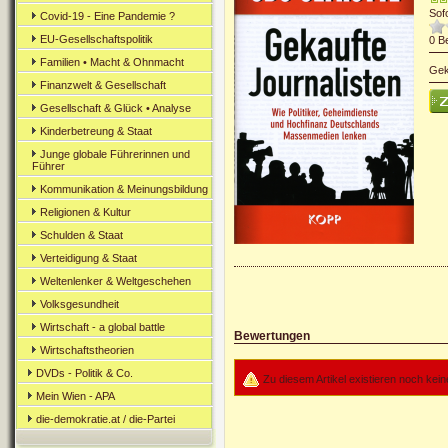
Sof
Covid-19 - Eine Pandemie ?
EU-Gesellschaftspolitik
0
B
Familien • Macht & Ohnmacht
Gek
Finanzwelt & Gesellschaft
Gesellschaft & Glück • Analyse
Kinderbetreung & Staat
Junge globale Führerinnen und
Führer
Kommunikation & Meinungsbildung
Religionen & Kultur
Schulden & Staat
Verteidigung & Staat
Weltenlenker & Weltgeschehen
Volksgesundheit
Wirtschaft - a global battle
Bewertungen
Wirtschaftstheorien
DVDs - Politik & Co.
Zu diesem Artikel existieren noch ke
Mein Wien - APA
die-demokratie.at / die-Partei