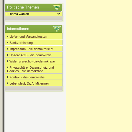
Politische Themen
Informationen
Liefer- und Versandkosten
Bankverbindung
Impressum - die-demokratie.at
Unsere AGB - die-demokratie
Widerrufsrecht - die-demokratie
Privatsphäre, Datenschutz und
Cookies - die-demokratie
Kontakt - die-demokratie
Lebenslauf: Dr. A. Mittermeir