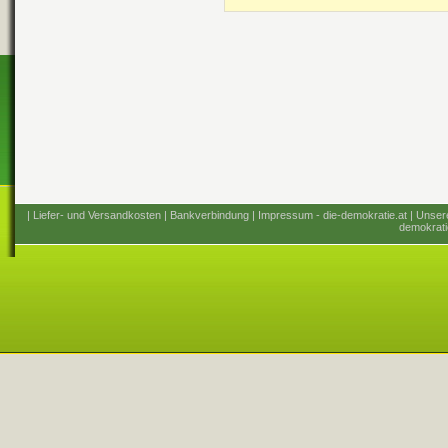
| Liefer- und Versandkosten
| Bankverbindung
| Impressum - die-demokratie.at
| Unser
demokrati