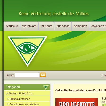
Startseite
Warenkorb
Ihr Konto
Zur Kasse
Anmelden
erweiterte
Suche:
E-Ma
Kategorien
Gekaufte Journalisten - von Dr. Udo U
Bücher - Politik & Co.
EU
Bildung & Mensch
ink
Demokratie - nur ein Wort