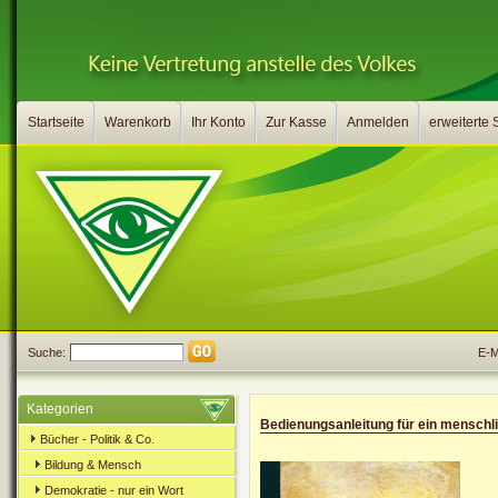
Startseite
Warenkorb
Ihr Konto
Zur Kasse
Anmelden
erweiterte
Suche:
E-Ma
Kategorien
Bedienungsanleitung für ein menschli
Bücher - Politik & Co.
Bildung & Mensch
Demokratie - nur ein Wort