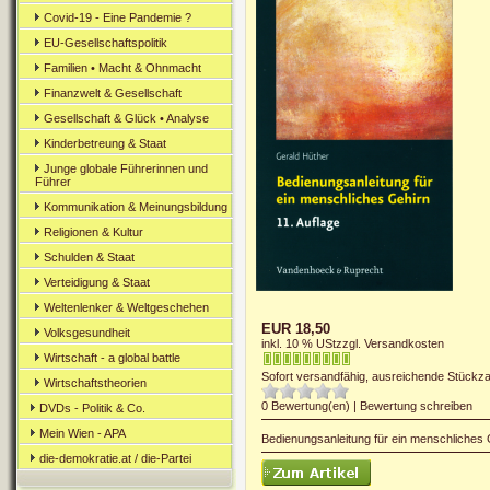
Covid-19 - Eine Pandemie ?
EU-Gesellschaftspolitik
Familien • Macht & Ohnmacht
Finanzwelt & Gesellschaft
Gesellschaft & Glück • Analyse
Kinderbetreung & Staat
Junge globale Führerinnen und
Führer
Kommunikation & Meinungsbildung
Religionen & Kultur
Schulden & Staat
Verteidigung & Staat
Weltenlenker & Weltgeschehen
EUR 18,50
Volksgesundheit
inkl. 10 % USt
zzgl. Versandkosten
Wirtschaft - a global battle
Sofort versandfähig, ausreichende Stückza
Wirtschaftstheorien
0
Bewertung(en)
|
Bewertung schreiben
DVDs - Politik & Co.
Mein Wien - APA
Bedienungsanleitung für ein menschliches 
die-demokratie.at / die-Partei