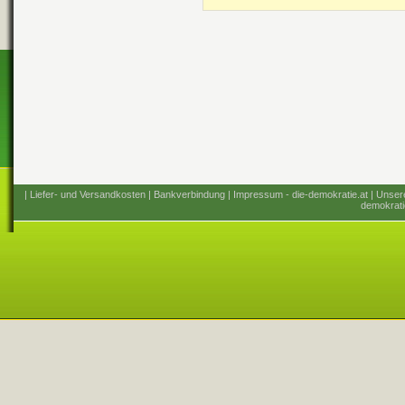
| Liefer- und Versandkosten
| Bankverbindung
| Impressum - die-demokratie.at
| Unser
demokrati